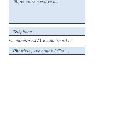
Ce numéro est / Ce numéro est :
Soumettre
Si vous envisagez une thérapie, vous êtes
invité(e) à réserver une consultation
gratuite de 15 minutes — par téléphone